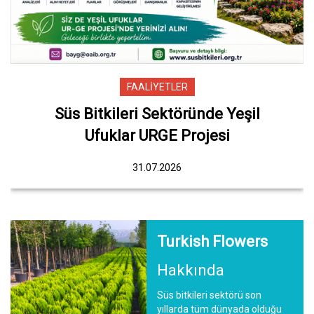
FAALİYETLER
Süs Bitkileri Sektöründe Yeşil
Ufuklar URGE Projesi
31.07.2026
Turkish Flowers
Hakkında
Süs bitkileri sektörü son
yıllarda tüm dünyada olduğu