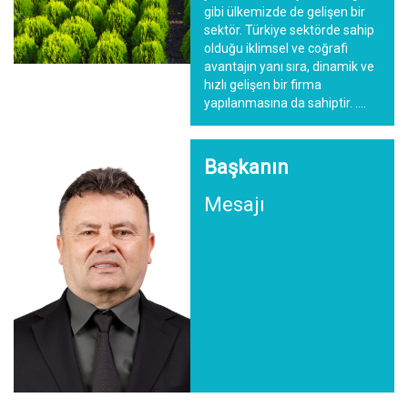
gibi ülkemizde de gelişen bir
sektör. Türkiye sektörde sahip
olduğu iklimsel ve coğrafi
avantajın yanı sıra, dinamik ve
hızlı gelişen bir firma
yapılanmasına da sahiptir. ….
Başkanın
Mesajı