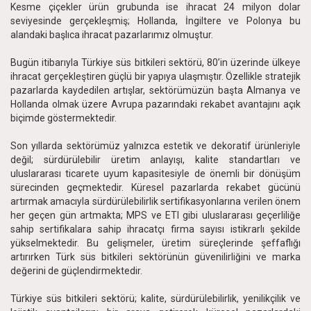
Kesme çiçekler ürün grubunda ise ihracat 24 milyon dolar
seviyesinde gerçekleşmiş; Hollanda, İngiltere ve Polonya bu
alandaki başlıca ihracat pazarlarımız olmuştur.
Bugün itibarıyla Türkiye süs bitkileri sektörü, 80’in üzerinde ülkeye
ihracat gerçekleştiren güçlü bir yapıya ulaşmıştır. Özellikle stratejik
pazarlarda kaydedilen artışlar, sektörümüzün başta Almanya ve
Hollanda olmak üzere Avrupa pazarındaki rekabet avantajını açık
biçimde göstermektedir.
Son yıllarda sektörümüz yalnızca estetik ve dekoratif ürünleriyle
değil; sürdürülebilir üretim anlayışı, kalite standartları ve
uluslararası ticarete uyum kapasitesiyle de önemli bir dönüşüm
sürecinden geçmektedir. Küresel pazarlarda rekabet gücünü
artırmak amacıyla sürdürülebilirlik sertifikasyonlarına verilen önem
her geçen gün artmakta; MPS ve ETI gibi uluslararası geçerliliğe
sahip sertifikalara sahip ihracatçı firma sayısı istikrarlı şekilde
yükselmektedir. Bu gelişmeler, üretim süreçlerinde şeffaflığı
artırırken Türk süs bitkileri sektörünün güvenilirliğini ve marka
değerini de güçlendirmektedir.
Türkiye süs bitkileri sektörü; kalite, sürdürülebilirlik, yenilikçilik ve